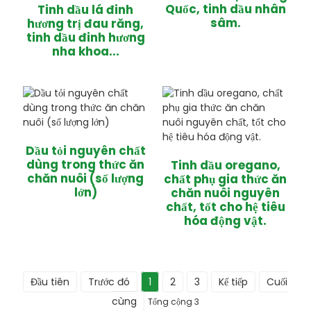
Quốc, tinh dầu nhân
Tinh dầu lá đinh
sâm.
hương trị đau răng,
tinh dầu đinh hương
nha khoa...
Dầu tỏi nguyên chất
dùng trong thức ăn
Tinh dầu oregano,
chăn nuôi (số lượng
chất phụ gia thức ăn
lớn)
chăn nuôi nguyên
chất, tốt cho hệ tiêu
hóa động vật.
Đầu tiên
Trước đó
1
2
3
Kế tiếp
Cuối
cùng
Tổng cộng 3